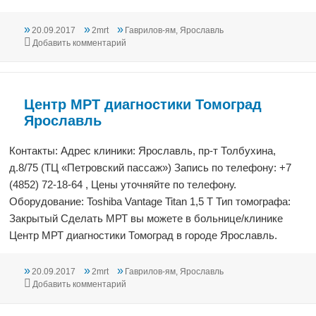
Опубликовано
Автор
Рубрики
20.09.2017
2mrt
Гаврилов-ям
,
Ярославль
к записи Областная клиническая больница Яр
Добавить комментарий
Центр МРТ диагностики Томоград
Ярославль
Контакты: Адрес клиники: Ярославль, пр-т Толбухина,
д.8/75 (ТЦ «Петровский пассаж») Запись по телефону: +7
(4852) 72-18-64 , Цены уточняйте по телефону.
Оборудование: Toshiba Vantage Titan 1,5 T Тип томографа:
Закрытый Сделать МРТ вы можете в больнице/клинике
Центр МРТ диагностики Томоград в городе Ярославль.
Опубликовано
Автор
Рубрики
20.09.2017
2mrt
Гаврилов-ям
,
Ярославль
к записи Центр МРТ диагностики Томоград Яр
Добавить комментарий