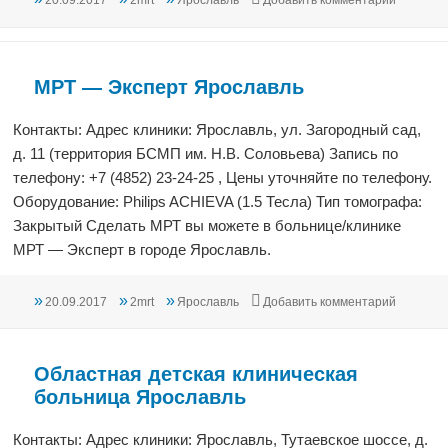
20.09.2017
2mrt
Ярославль
Добавить комментарий
МРТ — Эксперт Ярославль
Контакты: Адрес клиники: Ярославль, ул. Загородный сад,
д. 11 (территория БСМП им. Н.В. Соловьева) Запись по
телефону: +7 (4852) 23-24-25 , Цены уточняйте по телефону.
Оборудование: Philips ACHIEVA (1.5 Тесла) Тип томографа:
Закрытый Сделать МРТ вы можете в больнице/клинике
МРТ — Эксперт в городе Ярославль.
Опубликовано
Автор
Рубрики
к записи
20.09.2017
2mrt
Ярославль
Добавить комментарий
Областная детская клиническая
больница Ярославль
Контакты: Адрес клиники: Ярославль, Тутаевское шоссе, д.