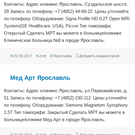
Контакты: Адрес клиники: Ярославль, Суздальское шоссе,
39 Запись по телефону: +7 (4852) 44-68-22 Цены уточняйте
по телефону. Оборудование: Signa Profile HD 0,2T Open MRI
System(GE Healthcare, USA), Piccer Тип томографа:
Открытый Сделать МРТ вы можете в больнице/клинике
Клиническая больница №8 в городе Ярославль.
Опубликовано
Автор
Рубрики
к записи
20.09.2017
2mrt
Ярославль
Добавить комментарий
Мед Арт Ярославль
Контакты: Адрес клиники: Ярославль, ул.Первомайская, д.
51 Запись по телефону: +7 (4852) 230-112 Цены уточняйте
по телефону. Оборудование: Siemens Magnetom Symphony
1.5Т Тип томографа: Закрытый Сделать МРТ вы можете в
больнице/клинике Мед Арт в городе Ярославль.
Опубликовано
Автор
Рубрики
к записи