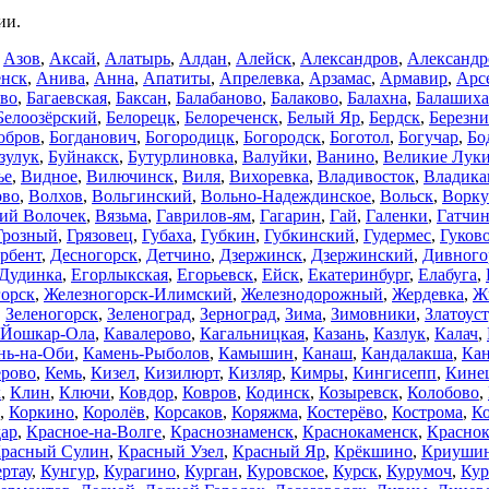
ии.
,
Азов
,
Аксай
,
Алатырь
,
Алдан
,
Алейск
,
Александров
,
Александр
нск
,
Анива
,
Анна
,
Апатиты
,
Апрелевка
,
Арзамас
,
Армавир
,
Арс
ево
,
Багаевская
,
Баксан
,
Балабаново
,
Балаково
,
Балахна
,
Балашиха
Белоозёрский
,
Белорецк
,
Белореченск
,
Белый Яр
,
Бердск
,
Березн
обров
,
Богданович
,
Богородицк
,
Богородск
,
Боготол
,
Богучар
,
Бо
зулук
,
Буйнакск
,
Бутурлиновка
,
Валуйки
,
Ванино
,
Великие Лук
ье
,
Видное
,
Вилючинск
,
Виля
,
Вихоревка
,
Владивосток
,
Владика
ово
,
Волхов
,
Вольгинский
,
Вольно-Надеждинское
,
Вольск
,
Ворку
й Волочек
,
Вязьма
,
Гаврилов-ям
,
Гагарин
,
Гай
,
Галенки
,
Гатчин
Грозный
,
Грязовец
,
Губаха
,
Губкин
,
Губкинский
,
Гудермес
,
Гуков
рбент
,
Десногорск
,
Детчино
,
Дзержинск
,
Дзержинский
,
Дивного
Дудинка
,
Егорлыкская
,
Егорьевск
,
Ейск
,
Екатеринбург
,
Елабуга
,
орск
,
Железногорск-Илимский
,
Железнодорожный
,
Жердевка
,
Ж
,
Зеленогорск
,
Зеленоград
,
Зерноград
,
Зима
,
Зимовники
,
Златоуст
Йошкар-Ола
,
Кавалерово
,
Кагальницкая
,
Казань
,
Казлук
,
Калач
,
нь-на-Оби
,
Камень-Рыболов
,
Камышин
,
Канаш
,
Кандалакша
,
Кан
рово
,
Кемь
,
Кизел
,
Кизилюрт
,
Кизляр
,
Кимры
,
Кингисепп
,
Кине
к
,
Клин
,
Ключи
,
Ковдор
,
Ковров
,
Кодинск
,
Козыревск
,
Колобово
,
,
Коркино
,
Королёв
,
Корсаков
,
Коряжма
,
Костерёво
,
Кострома
,
К
ар
,
Красное-на-Волге
,
Краснознаменск
,
Краснокаменск
,
Красно
расный Сулин
,
Красный Узел
,
Красный Яр
,
Крёкшино
,
Криуши
ртау
,
Кунгур
,
Курагино
,
Курган
,
Куровское
,
Курск
,
Курумоч
,
Кур