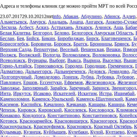
Адреса и телефоны клиник где можно пройти МРТ по всей Росс
Опубликовано
Автор
Рубрики
23.07.2017
29.10.2021
2mrt
info
,
Абакан
,
Абдулино
,
Абинск
,
Адлер
Альметьевск
,
Амурск
,
Анадырь
,
Анапа
,
Ангарск
,
Анжеро-Судже
Лесхоза
,
Асбест
,
Аскиз
,
Астрахань
,
Аткарск
,
Ачинск
,
Аша
,
Баба
Белая Калитва
,
Белгород
,
Белово
,
Белогорск Амурская Область
,
Беслан
,
Бея
,
Бийск
,
Бикин
,
Биробиджан
,
Бирск
,
Благовещенск
,
Б
Борисоглебск
,
Боровичи
,
Боровск
,
Братск
,
Бронницы
,
Брянск
,
Бу
Верхняя Салда
,
Верхотурье
,
Веселый
,
Вешенская
,
Вешки
,
Взмор
Волжск
,
Волжский
,
Вологда
,
Волоколамск
,
Волоконовка
,
Волос
Всеволожск
,
Вурнары
,
Выборг
,
Выкса
,
Вырица
,
Выселки
,
Вышни
Горно-Алтайск
,
Горнозаводск
,
Городец
,
Городище
,
Гремячинск
,
Далматово
,
Дальнегорск
,
Дальнереченск
,
Дедовск
,
Демидово
,
Де
Долгопрудный
,
Домодедово
,
Донецк
,
Дубна
,
Дубовка
,
Дубовое
,
Павлович
,
Ершов
,
Ессентуки
,
Ефремов
,
Железноводск
,
Железног
Заволжье
,
Заполярный
,
Зарайск
,
Заречный
,
Заринск
,
Звенигород
Инта
,
Иркутск
,
Исаково
,
Искателей
,
Искитим
,
Истра
,
Ишимбай
,
Каменоломни
,
Каменск-Уральский
,
Каменск-Шахтинский
,
Каме
Касимов
,
Каспийск
,
Качалино
,
Качканар
,
Кашары
,
Кашира
,
Кеме
Чепецк
,
Кировск
,
Кировский
,
Киселевск
,
Кисловодск
,
Климовс
Конаково
,
Кондопога
,
Константиново
,
Константиновск
,
Копейск
Котовск
,
Красноармейск
,
Красновишерск
,
Красногорск
,
Краснод
Красноуральск
,
Красноуфимск
,
Красноярск
,
Красный Октябрь
,
К
Кудымкар
,
Кузнецк
,
Куйбышев
,
Кулебаки
,
Кулой
,
Култаево
,
Куме