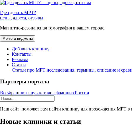
Перейти
к
Где сделать МРТ?
содержимому
цены, адреса, отзывы
Магнитно-резонансная томография в вашем городе.
Меню и виджеты
Добавить клинику
Контакты
Реклама
Статьи
Статьи про МРТ исследования, термины, описание и срав
Партнеры портала
ВсеФраншизы.ру - каталог франшиз России
Найти:
Наш сайт поможет вам найти клинику для прохождения МРТ в в
Новые клиники и статьи