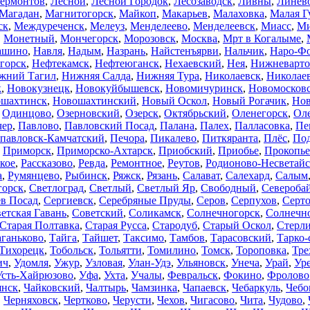
ермонтов
,
Лесной
,
Лесной Городок
,
Лесозаводск
,
Ливны
,
Линев
Магадан
,
Магнитогорск
,
Майкоп
,
Макарьев
,
Малаховка
,
Малая Г
ск
,
Междуреченск
,
Мелеуз
,
Менделеево
,
Менделеевск
,
Миасс
,
Ми
,
Монетный
,
Мончегорск
,
Морозовск
,
Москва
,
Мрт в Когалыме
,
ашино
,
Навля
,
Надым
,
Назрань
,
Найстенъярви
,
Нальчик
,
Наро-Ф
горск
,
Нефтекамск
,
Нефтеюганск
,
Нехаевский
,
Нея
,
Нижневарто
жний Тагил
,
Нижняя Салда
,
Нижняя Тура
,
Николаевск
,
Николае
к
,
Новокузнецк
,
Новокуйбышевск
,
Новомичуринск
,
Новомосков
шахтинск
,
Новошахтинский
,
Новый Оскол
,
Новый Рогачик
,
Нов
,
Одинцово
,
Озерновский
,
Озерск
,
Октябрьский
,
Оленегорск
,
Ол
чер
,
Павлово
,
Павловский Посад
,
Палана
,
Палех
,
Палласовка
,
Пе
павловск-Камчатский
,
Печора
,
Пикалево
,
Питкяранта
,
Плёс
,
Под
,
Приморск
,
Приморско-Ахтарск
,
Приобский
,
Приобье
,
Прокопье
кое
,
Рассказово
,
Ревда
,
Ремонтное
,
Реутов
,
Родионово-Несветайс
а
,
Румянцево
,
Рыбинск
,
Ряжск
,
Рязань
,
Салават
,
Салехард
,
Салым
горск
,
Светлоград
,
Светлый
,
Светлый Яр
,
Свободный
,
Североба
в Посад
,
Сергиевск
,
Серебряные Пруды
,
Серов
,
Серпухов
,
Серт
етская Гавань
,
Советский
,
Соликамск
,
Солнечногорск
,
Солнечн
Старая Полтавка
,
Старая Русса
,
Стародуб
,
Старый Оскол
,
Стерл
аганьково
,
Тайга
,
Тайшет
,
Таксимо
,
Тамбов
,
Тарасовский
,
Тарко-
Тихорецк
,
Тобольск
,
Тольятти
,
Томилино
,
Томск
,
Тороповка
,
Тре
ич
,
Удомля
,
Ужур
,
Узловая
,
Улан-Удэ
,
Ульяновск
,
Унеча
,
Урай
,
Ур
Усть-Хайрюзово
,
Уфа
,
Ухта
,
Учалы
,
Февральск
,
Фокино
,
Фролово
нск
,
Чайковский
,
Чалтырь
,
Чамзинка
,
Чапаевск
,
Чебаркуль
,
Чебо
,
Черняховск
,
Чертково
,
Черусти
,
Чехов
,
Чигасово
,
Чита
,
Чудово
,