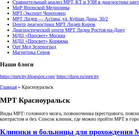
Сравнительный анализ МРТ, КТ и УЗИ в диагностике щит
МиР Японской Медицины
МРТ-Эксперт Череповец
МРТ Лидер — Астана, ул. Куйши Дина, 30/2
Центр диагностики МРТ Лидер Киров
Диагностический центр МРТ Лидер Ростов-на-Дону
МДЦ «Просвет» Москва
МДЦ «Просвет» Коряжма
Орт Мед Зеленоград
Магнетика Серов
Наши блоги
https://mrtcity.blogspot.com/
https://dzen.ru/mrtcity
Главная
»
Красноуральск
МРТ
Красноуральск
Виды МРТ: головного мозга, позвоночника (крестцового, пояснич
контрастом и без. Список клиник, где можно пройти МРТ в горо
Клиники и больницы для прохождения 