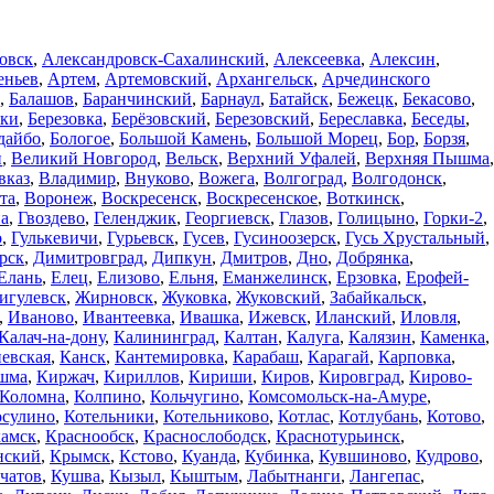
овск
,
Александровск-Сахалинский
,
Алексеевка
,
Алексин
,
еньев
,
Артем
,
Артемовский
,
Архангельск
,
Арчединского
,
Балашов
,
Баранчинский
,
Барнаул
,
Батайск
,
Бежецк
,
Бекасово
,
ики
,
Березовка
,
Берёзовский
,
Березовский
,
Береславка
,
Беседы
,
дайбо
,
Бологое
,
Большой Камень
,
Большой Морец
,
Бор
,
Борзя
,
и
,
Великий Новгород
,
Вельск
,
Верхний Уфалей
,
Верхняя Пышма
,
вказ
,
Владимир
,
Внуково
,
Вожега
,
Волгоград
,
Волгодонск
,
та
,
Воронеж
,
Воскресенск
,
Воскресенское
,
Воткинск
,
а
,
Гвоздево
,
Геленджик
,
Георгиевск
,
Глазов
,
Голицыно
,
Горки-2
,
о
,
Гулькевичи
,
Гурьевск
,
Гусев
,
Гусиноозерск
,
Гусь Хрустальный
,
рск
,
Димитровград
,
Дипкун
,
Дмитров
,
Дно
,
Добрянка
,
Елань
,
Елец
,
Елизово
,
Ельня
,
Еманжелинск
,
Ерзовка
,
Ерофей-
игулевск
,
Жирновск
,
Жуковка
,
Жуковский
,
Забайкальск
,
,
Иваново
,
Ивантеевка
,
Ивашка
,
Ижевск
,
Иланский
,
Иловля
,
Калач-на-дону
,
Калининград
,
Калтан
,
Калуга
,
Калязин
,
Каменка
,
евская
,
Канск
,
Кантемировка
,
Карабаш
,
Карагай
,
Карповка
,
шма
,
Киржач
,
Кириллов
,
Кириши
,
Киров
,
Кировград
,
Кирово-
Коломна
,
Колпино
,
Кольчугино
,
Комсомольск-на-Амуре
,
осулино
,
Котельники
,
Котельниково
,
Котлас
,
Котлубань
,
Котово
,
камск
,
Краснообск
,
Краснослободск
,
Краснотурьинск
,
нский
,
Крымск
,
Кстово
,
Куанда
,
Кубинка
,
Кувшиново
,
Кудрово
,
чатов
,
Кушва
,
Кызыл
,
Кыштым
,
Лабытнанги
,
Лангепас
,