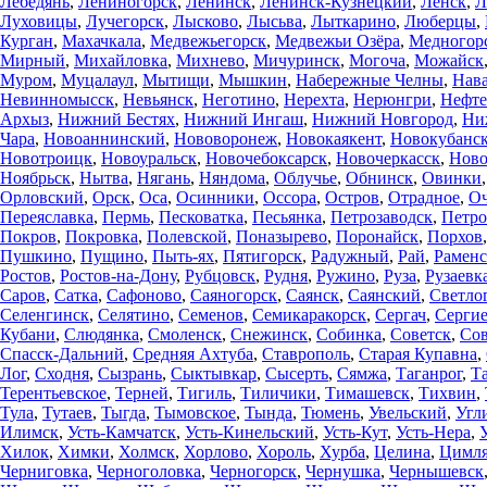
Лебедянь
,
Лениногорск
,
Ленинск
,
Ленинск-Кузнецкий
,
Ленск
,
Л
Луховицы
,
Лучегорск
,
Лысково
,
Лысьва
,
Лыткарино
,
Люберцы
,
Курган
,
Махачкала
,
Медвежьегорск
,
Медвежьи Озёра
,
Медногор
Мирный
,
Михайловка
,
Михнево
,
Мичуринск
,
Могоча
,
Можайск
Муром
,
Муцалаул
,
Мытищи
,
Мышкин
,
Набережные Челны
,
Нав
Невинномысск
,
Невьянск
,
Неготино
,
Нерехта
,
Нерюнгри
,
Нефте
Архыз
,
Нижний Бестях
,
Нижний Ингаш
,
Нижний Новгород
,
Ни
Чара
,
Новоаннинский
,
Нововоронеж
,
Новокаякент
,
Новокубанс
Новотроицк
,
Новоуральск
,
Новочебоксарск
,
Новочеркасск
,
Ново
Ноябрьск
,
Нытва
,
Нягань
,
Няндома
,
Облучье
,
Обнинск
,
Овинки
Орловский
,
Орск
,
Оса
,
Осинники
,
Оссора
,
Остров
,
Отрадное
,
О
Переяславка
,
Пермь
,
Песковатка
,
Песьянка
,
Петрозаводск
,
Петро
Покров
,
Покровка
,
Полевской
,
Поназырево
,
Поронайск
,
Порхов
Пушкино
,
Пущино
,
Пыть-ях
,
Пятигорск
,
Радужный
,
Рай
,
Раменс
Ростов
,
Ростов-на-Дону
,
Рубцовск
,
Рудня
,
Ружино
,
Руза
,
Рузаевк
Саров
,
Сатка
,
Сафоново
,
Саяногорск
,
Саянск
,
Саянский
,
Светло
Селенгинск
,
Селятино
,
Семенов
,
Семикаракорск
,
Сергач
,
Сергие
Кубани
,
Слюдянка
,
Смоленск
,
Снежинск
,
Собинка
,
Советск
,
Сов
Спасск-Дальний
,
Средняя Ахтуба
,
Ставрополь
,
Старая Купавна
,
Лог
,
Сходня
,
Сызрань
,
Сыктывкар
,
Сысерть
,
Сямжа
,
Таганрог
,
Т
Терентьевское
,
Терней
,
Тигиль
,
Тиличики
,
Тимашевск
,
Тихвин
,
Тула
,
Тутаев
,
Тыгда
,
Тымовское
,
Тында
,
Тюмень
,
Увельский
,
Угл
Илимск
,
Усть-Камчатск
,
Усть-Кинельский
,
Усть-Кут
,
Усть-Нера
,
Хилок
,
Химки
,
Холмск
,
Хорлово
,
Хороль
,
Хурба
,
Целина
,
Цимля
Черниговка
,
Черноголовка
,
Черногорск
,
Чернушка
,
Чернышевск