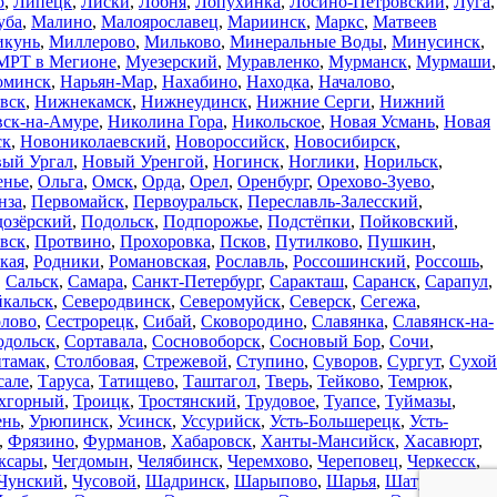
о
,
Липецк
,
Лиски
,
Лобня
,
Лопухинка
,
Лосино-Петровский
,
Луга
,
уба
,
Малино
,
Малоярославец
,
Мариинск
,
Маркс
,
Матвеев
кунь
,
Миллерово
,
Мильково
,
Минеральные Воды
,
Минусинск
,
МРТ в Мегионе
,
Муезерский
,
Муравленко
,
Мурманск
,
Мурмаши
,
оминск
,
Нарьян-Мар
,
Нахабино
,
Находка
,
Началово
,
вск
,
Нижнекамск
,
Нижнеудинск
,
Нижние Серги
,
Нижний
вск-на-Амуре
,
Николина Гора
,
Никольское
,
Новая Усмань
,
Новая
ск
,
Новониколаевский
,
Новороссийск
,
Новосибирск
,
ый Ургал
,
Новый Уренгой
,
Ногинск
,
Ноглики
,
Норильск
,
енье
,
Ольга
,
Омск
,
Орда
,
Орел
,
Оренбург
,
Орехово-Зуево
,
нза
,
Первомайск
,
Первоуральск
,
Переславль-Залесский
,
озёрский
,
Подольск
,
Подпорожье
,
Подстёпки
,
Пойковский
,
вск
,
Протвино
,
Прохоровка
,
Псков
,
Путилково
,
Пушкин
,
кая
,
Родники
,
Романовская
,
Рославль
,
Россошинский
,
Россошь
,
,
Сальск
,
Самара
,
Санкт-Петербург
,
Саракташ
,
Саранск
,
Сарапул
,
йкальск
,
Северодвинск
,
Северомуйск
,
Северск
,
Сегежа
,
олово
,
Сестрорецк
,
Сибай
,
Сковородино
,
Славянка
,
Славянск-на-
одольск
,
Сортавала
,
Сосновоборск
,
Сосновый Бор
,
Сочи
,
итамак
,
Столбовая
,
Стрежевой
,
Ступино
,
Суворов
,
Сургут
,
Сухой
сале
,
Таруса
,
Татищево
,
Таштагол
,
Тверь
,
Тейково
,
Темрюк
,
хгорный
,
Троицк
,
Тростянский
,
Трудовое
,
Туапсе
,
Туймазы
,
ень
,
Урюпинск
,
Усинск
,
Уссурийск
,
Усть-Большерецк
,
Усть-
,
Фрязино
,
Фурманов
,
Хабаровск
,
Ханты-Мансийск
,
Хасавюрт
,
ксары
,
Чегдомын
,
Челябинск
,
Черемхово
,
Череповец
,
Черкесск
,
Чунский
,
Чусовой
,
Шадринск
,
Шарыпово
,
Шарья
,
Шатура
,