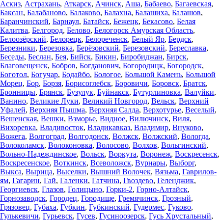
Аскиз
,
Астрахань
,
Аткарск
,
Ачинск
,
Аша
,
Бабаево
,
Багаевская
,
Баксан
,
Балабаново
,
Балаково
,
Балахна
,
Балашиха
,
Балашов
,
Баранчинский
,
Барнаул
,
Батайск
,
Бежецк
,
Бекасово
,
Белая
Калитва
,
Белгород
,
Белово
,
Белогорск Амурская Область
,
Белоозёрский
,
Белорецк
,
Белореченск
,
Белый Яр
,
Бердск
,
Березники
,
Березовка
,
Берёзовский
,
Березовский
,
Береславка
,
Беседы
,
Беслан
,
Бея
,
Бийск
,
Бикин
,
Биробиджан
,
Бирск
,
Благовещенск
,
Бобров
,
Богданович
,
Богородицк
,
Богородск
,
Боготол
,
Богучар
,
Бодайбо
,
Бологое
,
Большой Камень
,
Большой
Морец
,
Бор
,
Борзя
,
Борисоглебск
,
Боровичи
,
Боровск
,
Братск
,
Бронницы
,
Брянск
,
Бузулук
,
Буйнакск
,
Бутурлиновка
,
Валуйки
,
Ванино
,
Великие Луки
,
Великий Новгород
,
Вельск
,
Верхний
Уфалей
,
Верхняя Пышма
,
Верхняя Салда
,
Верхотурье
,
Веселый
,
Вешенская
,
Вешки
,
Взморье
,
Видное
,
Вилючинск
,
Виля
,
Вихоревка
,
Владивосток
,
Владикавказ
,
Владимир
,
Внуково
,
Вожега
,
Волгоград
,
Волгодонск
,
Волжск
,
Волжский
,
Вологда
,
Волоколамск
,
Волоконовка
,
Волосово
,
Волхов
,
Вольгинский
,
Вольно-Надеждинское
,
Вольск
,
Воркута
,
Воронеж
,
Воскресенск
,
Воскресенское
,
Воткинск
,
Всеволожск
,
Вурнары
,
Выборг
,
Выкса
,
Вырица
,
Выселки
,
Вышний Волочек
,
Вязьма
,
Гаврилов-
ям
,
Гагарин
,
Гай
,
Галенки
,
Гатчина
,
Гвоздево
,
Геленджик
,
Георгиевск
,
Глазов
,
Голицыно
,
Горки-2
,
Горно-Алтайск
,
Горнозаводск
,
Городец
,
Городище
,
Гремячинск
,
Грозный
,
Грязовец
,
Губаха
,
Губкин
,
Губкинский
,
Гудермес
,
Гуково
,
Гулькевичи
,
Гурьевск
,
Гусев
,
Гусиноозерск
,
Гусь Хрустальный
,