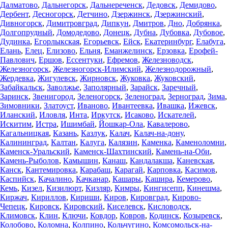
Далматово
,
Дальнегорск
,
Дальнереченск
,
Дедовск
,
Демидово
,
Дербент
,
Десногорск
,
Детчино
,
Дзержинск
,
Дзержинский
,
Дивногорск
,
Димитровград
,
Дипкун
,
Дмитров
,
Дно
,
Добрянка
,
Долгопрудный
,
Домодедово
,
Донецк
,
Дубна
,
Дубовка
,
Дубовое
,
Дудинка
,
Егорлыкская
,
Егорьевск
,
Ейск
,
Екатеринбург
,
Елабуга
,
Елань
,
Елец
,
Елизово
,
Ельня
,
Еманжелинск
,
Ерзовка
,
Ерофей-
Павлович
,
Ершов
,
Ессентуки
,
Ефремов
,
Железноводск
,
Железногорск
,
Железногорск-Илимский
,
Железнодорожный
,
Жердевка
,
Жигулевск
,
Жирновск
,
Жуковка
,
Жуковский
,
Забайкальск
,
Заволжье
,
Заполярный
,
Зарайск
,
Заречный
,
Заринск
,
Звенигород
,
Зеленогорск
,
Зеленоград
,
Зерноград
,
Зима
,
Зимовники
,
Златоуст
,
Иваново
,
Ивантеевка
,
Ивашка
,
Ижевск
,
Иланский
,
Иловля
,
Инта
,
Иркутск
,
Исаково
,
Искателей
,
Искитим
,
Истра
,
Ишимбай
,
Йошкар-Ола
,
Кавалерово
,
Кагальницкая
,
Казань
,
Казлук
,
Калач
,
Калач-на-дону
,
Калининград
,
Калтан
,
Калуга
,
Калязин
,
Каменка
,
Каменоломни
,
Каменск-Уральский
,
Каменск-Шахтинский
,
Камень-на-Оби
,
Камень-Рыболов
,
Камышин
,
Канаш
,
Кандалакша
,
Каневская
,
Канск
,
Кантемировка
,
Карабаш
,
Карагай
,
Карповка
,
Касимов
,
Каспийск
,
Качалино
,
Качканар
,
Кашары
,
Кашира
,
Кемерово
,
Кемь
,
Кизел
,
Кизилюрт
,
Кизляр
,
Кимры
,
Кингисепп
,
Кинешма
,
Киржач
,
Кириллов
,
Кириши
,
Киров
,
Кировград
,
Кирово-
Чепецк
,
Кировск
,
Кировский
,
Киселевск
,
Кисловодск
,
Климовск
,
Клин
,
Ключи
,
Ковдор
,
Ковров
,
Кодинск
,
Козыревск
,
Колобово
,
Коломна
,
Колпино
,
Кольчугино
,
Комсомольск-на-