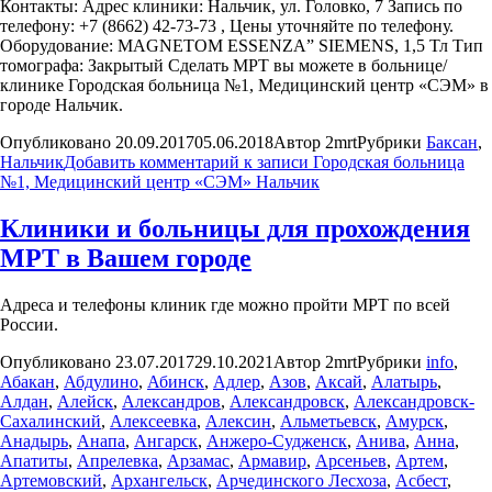
Контакты: Адрес клиники: Нальчик, ул. Головко, 7 Запись по
телефону: +7 (8662) 42-73-73 , Цены уточняйте по телефону.
Оборудование: MAGNETOM ESSENZA” SIEMENS, 1,5 Тл Тип
томографа: Закрытый Сделать МРТ вы можете в больнице/
клинике Городская больница №1, Медицинский центр «СЭМ» в
городе Нальчик.
Опубликовано
20.09.2017
05.06.2018
Автор
2mrt
Рубрики
Баксан
,
Нальчик
Добавить комментарий
к записи Городская больница
№1, Медицинский центр «СЭМ» Нальчик
Клиники и больницы для прохождения
МРТ в Вашем городе
Адреса и телефоны клиник где можно пройти МРТ по всей
России.
Опубликовано
23.07.2017
29.10.2021
Автор
2mrt
Рубрики
info
,
Абакан
,
Абдулино
,
Абинск
,
Адлер
,
Азов
,
Аксай
,
Алатырь
,
Алдан
,
Алейск
,
Александров
,
Александровск
,
Александровск-
Сахалинский
,
Алексеевка
,
Алексин
,
Альметьевск
,
Амурск
,
Анадырь
,
Анапа
,
Ангарск
,
Анжеро-Судженск
,
Анива
,
Анна
,
Апатиты
,
Апрелевка
,
Арзамас
,
Армавир
,
Арсеньев
,
Артем
,
Артемовский
,
Архангельск
,
Арчединского Лесхоза
,
Асбест
,