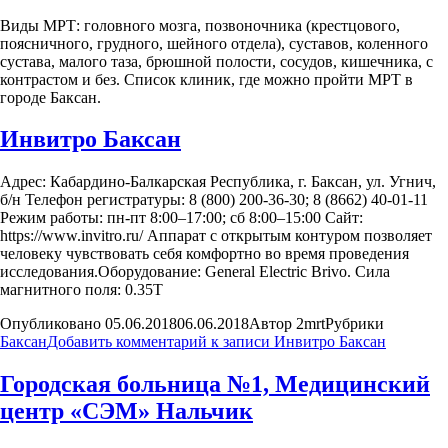
Виды МРТ: головного мозга, позвоночника (крестцового,
поясничного, грудного, шейного отдела), суставов, коленного
сустава, малого таза, брюшной полости, сосудов, кишечника, с
контрастом и без. Список клиник, где можно пройти МРТ в
городе Баксан.
Инвитро Баксан
Адрес: Кабардино-Балкарская Республика, г. Баксан, ул. Угнич,
б/н Телефон регистратуры: 8 (800) 200-36-30; 8 (8662) 40-01-11
Режим работы: пн-пт 8:00–17:00; сб 8:00–15:00 Сайт:
https://www.invitro.ru/ Аппарат с открытым контуром позволяет
человеку чувствовать себя комфортно во время проведения
исследования.Оборудование: General Electric Brivo. Сила
магнитного поля: 0.35Т
Опубликовано
05.06.2018
06.06.2018
Автор
2mrt
Рубрики
Баксан
Добавить комментарий
к записи Инвитро Баксан
Городская больница №1, Медицинский
центр «СЭМ» Нальчик