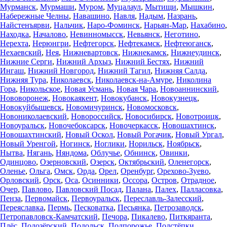
Мурманск
,
Мурмаши
,
Муром
,
Муцалаул
,
Мытищи
,
Мышкин
,
Набережные Челны
,
Навашино
,
Навля
,
Надым
,
Назрань
,
Найстенъярви
,
Нальчик
,
Наро-Фоминск
,
Нарьян-Мар
,
Нахабино
,
Находка
,
Началово
,
Невинномысск
,
Невьянск
,
Неготино
,
Нерехта
,
Нерюнгри
,
Нефтегорск
,
Нефтекамск
,
Нефтеюганск
,
Нехаевский
,
Нея
,
Нижневартовск
,
Нижнекамск
,
Нижнеудинск
,
Нижние Серги
,
Нижний Архыз
,
Нижний Бестях
,
Нижний
Ингаш
,
Нижний Новгород
,
Нижний Тагил
,
Нижняя Салда
,
Нижняя Тура
,
Николаевск
,
Николаевск-на-Амуре
,
Николина
Гора
,
Никольское
,
Новая Усмань
,
Новая Чара
,
Новоаннинский
,
Нововоронеж
,
Новокаякент
,
Новокубанск
,
Новокузнецк
,
Новокуйбышевск
,
Новомичуринск
,
Новомосковск
,
Новониколаевский
,
Новороссийск
,
Новосибирск
,
Новотроицк
,
Новоуральск
,
Новочебоксарск
,
Новочеркасск
,
Новошахтинск
,
Новошахтинский
,
Новый Оскол
,
Новый Рогачик
,
Новый Ургал
,
Новый Уренгой
,
Ногинск
,
Ноглики
,
Норильск
,
Ноябрьск
,
Нытва
,
Нягань
,
Няндома
,
Облучье
,
Обнинск
,
Овинки
,
Одинцово
,
Озерновский
,
Озерск
,
Октябрьский
,
Оленегорск
,
Оленье
,
Ольга
,
Омск
,
Орда
,
Орел
,
Оренбург
,
Орехово-Зуево
,
Орловский
,
Орск
,
Оса
,
Осинники
,
Оссора
,
Остров
,
Отрадное
,
Очер
,
Павлово
,
Павловский Посад
,
Палана
,
Палех
,
Палласовка
,
Пенза
,
Первомайск
,
Первоуральск
,
Переславль-Залесский
,
Переяславка
,
Пермь
,
Песковатка
,
Песьянка
,
Петрозаводск
,
Петропавловск-Камчатский
,
Печора
,
Пикалево
,
Питкяранта
,
Плёс
,
Подозёрский
,
Подольск
,
Подпорожье
,
Подстёпки
,