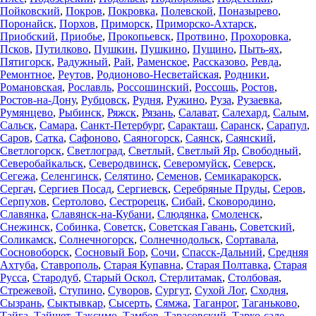
Пойковский
,
Покров
,
Покровка
,
Полевской
,
Поназырево
,
Поронайск
,
Порхов
,
Приморск
,
Приморско-Ахтарск
,
Приобский
,
Приобье
,
Прокопьевск
,
Протвино
,
Прохоровка
,
Псков
,
Путилково
,
Пушкин
,
Пушкино
,
Пущино
,
Пыть-ях
,
Пятигорск
,
Радужный
,
Рай
,
Раменское
,
Рассказово
,
Ревда
,
Ремонтное
,
Реутов
,
Родионово-Несветайская
,
Родники
,
Романовская
,
Рославль
,
Россошинский
,
Россошь
,
Ростов
,
Ростов-на-Дону
,
Рубцовск
,
Рудня
,
Ружино
,
Руза
,
Рузаевка
,
Румянцево
,
Рыбинск
,
Ряжск
,
Рязань
,
Салават
,
Салехард
,
Салым
,
Сальск
,
Самара
,
Санкт-Петербург
,
Саракташ
,
Саранск
,
Сарапул
,
Саров
,
Сатка
,
Сафоново
,
Саяногорск
,
Саянск
,
Саянский
,
Светлогорск
,
Светлоград
,
Светлый
,
Светлый Яр
,
Свободный
,
Северобайкальск
,
Северодвинск
,
Северомуйск
,
Северск
,
Сегежа
,
Селенгинск
,
Селятино
,
Семенов
,
Семикаракорск
,
Сергач
,
Сергиев Посад
,
Сергиевск
,
Серебряные Пруды
,
Серов
,
Серпухов
,
Сертолово
,
Сестрорецк
,
Сибай
,
Сковородино
,
Славянка
,
Славянск-на-Кубани
,
Слюдянка
,
Смоленск
,
Снежинск
,
Собинка
,
Советск
,
Советская Гавань
,
Советский
,
Соликамск
,
Солнечногорск
,
Солнечнодольск
,
Сортавала
,
Сосновоборск
,
Сосновый Бор
,
Сочи
,
Спасск-Дальний
,
Средняя
Ахтуба
,
Ставрополь
,
Старая Купавна
,
Старая Полтавка
,
Старая
Русса
,
Стародуб
,
Старый Оскол
,
Стерлитамак
,
Столбовая
,
Стрежевой
,
Ступино
,
Суворов
,
Сургут
,
Сухой Лог
,
Сходня
,
Сызрань
,
Сыктывкар
,
Сысерть
,
Сямжа
,
Таганрог
,
Таганьково
,
Тайга
,
Тайшет
,
Таксимо
,
Тамбов
,
Тарасовский
,
Тарко-сале
,