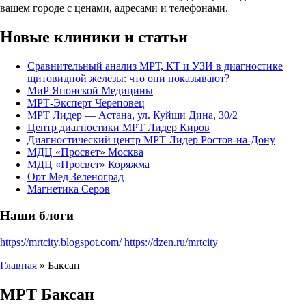
вашем городе с ценами, адресами и телефонами.
Новые клиники и статьи
Сравнительный анализ МРТ, КТ и УЗИ в диагностике
щитовидной железы: что они показывают?
МиР Японской Медицины
МРТ-Эксперт Череповец
МРТ Лидер — Астана, ул. Куйши Дина, 30/2
Центр диагностики МРТ Лидер Киров
Диагностический центр МРТ Лидер Ростов-на-Дону
МДЦ «Просвет» Москва
МДЦ «Просвет» Коряжма
Орт Мед Зеленоград
Магнетика Серов
Наши блоги
https://mrtcity.blogspot.com/
https://dzen.ru/mrtcity
Главная
»
Баксан
МРТ
Баксан