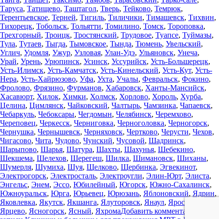
Таруса
,
Татищево
,
Таштагол
,
Тверь
,
Тейково
,
Темрюк
,
Терентьевское
,
Терней
,
Тигиль
,
Тиличики
,
Тимашевск
,
Тихвин
,
Тихорецк
,
Тобольск
,
Тольятти
,
Томилино
,
Томск
,
Тороповка
,
Трехгорный
,
Троицк
,
Тростянский
,
Трудовое
,
Туапсе
,
Туймазы
,
Тула
,
Тутаев
,
Тыгда
,
Тымовское
,
Тында
,
Тюмень
,
Увельский
,
Углич
,
Удомля
,
Ужур
,
Узловая
,
Улан-Удэ
,
Ульяновск
,
Унеча
,
Урай
,
Урень
,
Урюпинск
,
Усинск
,
Уссурийск
,
Усть-Большерецк
,
Усть-Илимск
,
Усть-Камчатск
,
Усть-Кинельский
,
Усть-Кут
,
Усть-
Нера
,
Усть-Хайрюзово
,
Уфа
,
Ухта
,
Учалы
,
Февральск
,
Фокино
,
Фролово
,
Фрязино
,
Фурманов
,
Хабаровск
,
Ханты-Мансийск
,
Хасавюрт
,
Хилок
,
Химки
,
Холмск
,
Хорлово
,
Хороль
,
Хурба
,
Целина
,
Цимлянск
,
Чайковский
,
Чалтырь
,
Чамзинка
,
Чапаевск
,
Чебаркуль
,
Чебоксары
,
Чегдомын
,
Челябинск
,
Черемхово
,
Череповец
,
Черкесск
,
Черниговка
,
Черноголовка
,
Черногорск
,
Чернушка
,
Чернышевск
,
Черняховск
,
Чертково
,
Черусти
,
Чехов
,
Чигасово
,
Чита
,
Чудово
,
Чунский
,
Чусовой
,
Шадринск
,
Шарыпово
,
Шарья
,
Шатура
,
Шахты
,
Шахунья
,
Шебекино
,
Шекшема
,
Шелехов
,
Шерегеш
,
Шилка
,
Шимановск
,
Шиханы
,
Шумерля
,
Шумиха
,
Шуя
,
Щелково
,
Щербинка
,
Эгвекинот
,
Электрогорск
,
Электросталь
,
Электроугли
,
Элин-Юрт
,
Элиста
,
Энгельс
,
Энем
,
Эссо
,
Юбилейный
,
Югорск
,
Южно-Сахалинск
,
Южноуральск
,
Юрга
,
Юрьевец
,
Юрюзань
,
Яблоновский
,
Ядрин
,
Яковлевка
,
Якутск
,
Якшанга
,
Ялуторовск
,
Янаул
,
Ярославль
,
Ярцево
,
Ясногорск
,
Ясный
,
Яхрома
Добавить комментарий
к