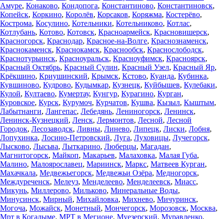
Амуре
,
Конаково
,
Кондопога
,
Константиново
,
Константиновск
,
Копейск
,
Коркино
,
Королёв
,
Корсаков
,
Коряжма
,
Костерёво
,
Кострома
,
Косулино
,
Котельники
,
Котельниково
,
Котлас
,
Котлубань
,
Котово
,
Котовск
,
Красноармейск
,
Красновишерск
,
Красногорск
,
Краснодар
,
Красное-на-Волге
,
Краснознаменск
,
Краснокаменск
,
Краснокамск
,
Краснообск
,
Краснослободск
,
Краснотурьинск
,
Красноуральск
,
Красноуфимск
,
Красноярск
,
Красный Октябрь
,
Красный Сулин
,
Красный Узел
,
Красный Яр
,
Крёкшино
,
Криушинский
,
Крымск
,
Кстово
,
Куанда
,
Кубинка
,
Кувшиново
,
Кудрово
,
Кудымкар
,
Кузнецк
,
Куйбышев
,
Кулебаки
,
Кулой
,
Култаево
,
Кумертау
,
Кунгур
,
Курагино
,
Курган
,
Куровское
,
Курск
,
Курумоч
,
Курчатов
,
Кушва
,
Кызыл
,
Кыштым
,
Лабытнанги
,
Лангепас
,
Лебедянь
,
Лениногорск
,
Ленинск
,
Ленинск-Кузнецкий
,
Ленск
,
Лермонтов
,
Лесной
,
Лесной
Городок
,
Лесозаводск
,
Ливны
,
Линево
,
Липецк
,
Лиски
,
Лобня
,
Лопухинка
,
Лосино-Петровский
,
Луга
,
Луховицы
,
Лучегорск
,
Лысково
,
Лысьва
,
Лыткарино
,
Люберцы
,
Магадан
,
Магнитогорск
,
Майкоп
,
Макарьев
,
Малаховка
,
Малая Губа
,
Малино
,
Малоярославец
,
Мариинск
,
Маркс
,
Матвеев Курган
,
Махачкала
,
Медвежьегорск
,
Медвежьи Озёра
,
Медногорск
,
Междуреченск
,
Мелеуз
,
Менделеево
,
Менделеевск
,
Миасс
,
Микунь
,
Миллерово
,
Мильково
,
Минеральные Воды
,
Минусинск
,
Мирный
,
Михайловка
,
Михнево
,
Мичуринск
,
Могоча
,
Можайск
,
Монетный
,
Мончегорск
,
Морозовск
,
Москва
,
Мрт в Когалыме
,
МРТ в Мегионе
,
Муезерский
,
Муравленко
,