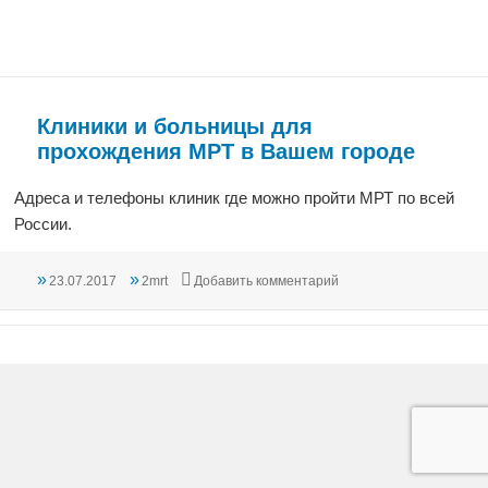
Клиники и больницы для
прохождения МРТ в Вашем городе
Адреса и телефоны клиник где можно пройти МРТ по всей
России.
Опубликовано
Автор
к записи Клиники и бо
23.07.2017
2mrt
Добавить комментарий