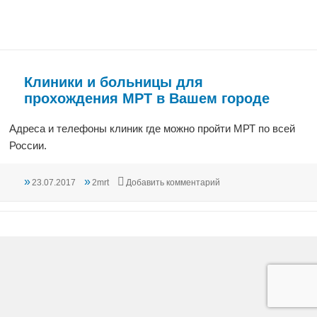
Клиники и больницы для
прохождения МРТ в Вашем городе
Адреса и телефоны клиник где можно пройти МРТ по всей
России.
Опубликовано
Автор
к записи Клиники и бо
23.07.2017
2mrt
Добавить комментарий