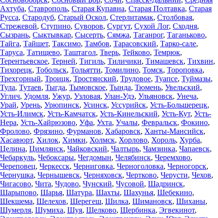
Ахтуба
,
Ставрополь
,
Старая Купавна
,
Старая Полтавка
,
Старая
Русса
,
Стародуб
,
Старый Оскол
,
Стерлитамак
,
Столбовая
,
Стрежевой
,
Ступино
,
Суворов
,
Сургут
,
Сухой Лог
,
Сходня
,
Сызрань
,
Сыктывкар
,
Сысерть
,
Сямжа
,
Таганрог
,
Таганьково
,
Тайга
,
Тайшет
,
Таксимо
,
Тамбов
,
Тарасовский
,
Тарко-сале
,
Таруса
,
Татищево
,
Таштагол
,
Тверь
,
Тейково
,
Темрюк
,
Терентьевское
,
Терней
,
Тигиль
,
Тиличики
,
Тимашевск
,
Тихвин
,
Тихорецк
,
Тобольск
,
Тольятти
,
Томилино
,
Томск
,
Тороповка
,
Трехгорный
,
Троицк
,
Тростянский
,
Трудовое
,
Туапсе
,
Туймазы
,
Тула
,
Тутаев
,
Тыгда
,
Тымовское
,
Тында
,
Тюмень
,
Увельский
,
Углич
,
Удомля
,
Ужур
,
Узловая
,
Улан-Удэ
,
Ульяновск
,
Унеча
,
Урай
,
Урень
,
Урюпинск
,
Усинск
,
Уссурийск
,
Усть-Большерецк
,
Усть-Илимск
,
Усть-Камчатск
,
Усть-Кинельский
,
Усть-Кут
,
Усть-
Нера
,
Усть-Хайрюзово
,
Уфа
,
Ухта
,
Учалы
,
Февральск
,
Фокино
,
Фролово
,
Фрязино
,
Фурманов
,
Хабаровск
,
Ханты-Мансийск
,
Хасавюрт
,
Хилок
,
Химки
,
Холмск
,
Хорлово
,
Хороль
,
Хурба
,
Целина
,
Цимлянск
,
Чайковский
,
Чалтырь
,
Чамзинка
,
Чапаевск
,
Чебаркуль
,
Чебоксары
,
Чегдомын
,
Челябинск
,
Черемхово
,
Череповец
,
Черкесск
,
Черниговка
,
Черноголовка
,
Черногорск
,
Чернушка
,
Чернышевск
,
Черняховск
,
Чертково
,
Черусти
,
Чехов
,
Чигасово
,
Чита
,
Чудово
,
Чунский
,
Чусовой
,
Шадринск
,
Шарыпово
,
Шарья
,
Шатура
,
Шахты
,
Шахунья
,
Шебекино
,
Шекшема
,
Шелехов
,
Шерегеш
,
Шилка
,
Шимановск
,
Шиханы
,
Шумерля
,
Шумиха
,
Шуя
,
Щелково
,
Щербинка
,
Эгвекинот
,