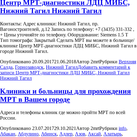
Центр МРТ-диагностики ЛДЦ МИБС,
Нижний Тагил Нижний Тагил
Контакты: Адрес клиники: Нижний Тагил, пр.
Вагоностроителей, д.12 Запись по телефону: +7 (3435) 331-332 ,
+ Цены уточняйте по телефону. Оборудование: Siemens 1.5 T
Тип томографа: Закрытый Сделать МРТ вы можете в больнице/
клинике Центр МРТ-диагностики ЛДЦ МИБС, Нижний Тагил в
городе Нижний Тагил.
Опубликовано
20.09.2017
21.06.2018
Автор
2mrt
Рубрики
Верхняя
Салда
,
Горнозаводск
,
Нижний Тагил
Добавить комментарий
к
записи Центр МРТ-диагностики ЛДЦ МИБС, Нижний Тагил
Нижний Тагил
Клиники и больницы для прохождения
МРТ в Вашем городе
Адреса и телефоны клиник где можно пройти МРТ по всей
России.
Опубликовано
23.07.2017
29.10.2021
Автор
2mrt
Рубрики
info
,
Абакан
,
Абдулино
,
Абинск
,
Адлер
,
Азов
,
Аксай
,
Алатырь
,