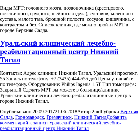
Виды МРТ: головного мозга, позвоночника (крестцового,
поясничного, грудного, шейного отдела), суставов, коленного
сустава, малого таза, брюшной полости, сосудов, кишечника, с
контрастом и без. Список клиник, где можно пройти МРТ в
городе Верхняя Салда.
Уральский клинический лечебно-
реабилитационный центр Нижний
Тагил
Контакты: Адрес клиники: Нижний Тагил, Уральский проспект,
55 Запись по телефону: +7 (3435) 444-555 доб Цены уточняйте
по телефону. Оборудование: Philips Ingenia 1.5T Тип томографа:
Закрытый Сделать МРТ вы можете в больнице/клинике
Уральский клинический лечебно-реабилитационный центр в
городе Нижний Тагил.
Опубликовано
20.09.2017
21.06.2018
Автор
2mrt
Рубрики
Верхняя
Салда
,
Горнозаводск
,
Гремячинск
,
Нижний Тагил
Добавить
комментарий
к записи Уральский клинический лечебно-
реабилитационный центр Нижний Тагил