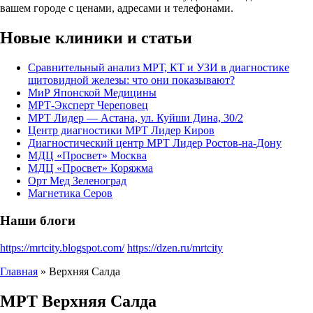
вашем городе с ценами, адресами и телефонами.
Новые клиники и статьи
Сравнительный анализ МРТ, КТ и УЗИ в диагностике
щитовидной железы: что они показывают?
МиР Японской Медицины
МРТ-Эксперт Череповец
МРТ Лидер — Астана, ул. Куйши Дина, 30/2
Центр диагностики МРТ Лидер Киров
Диагностический центр МРТ Лидер Ростов-на-Дону
МДЦ «Просвет» Москва
МДЦ «Просвет» Коряжма
Орт Мед Зеленоград
Магнетика Серов
Наши блоги
https://mrtcity.blogspot.com/
https://dzen.ru/mrtcity
Главная
»
Верхняя Салда
МРТ
Верхняя Салда