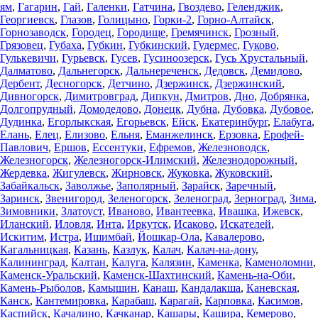
ям
,
Гагарин
,
Гай
,
Галенки
,
Гатчина
,
Гвоздево
,
Геленджик
,
Георгиевск
,
Глазов
,
Голицыно
,
Горки-2
,
Горно-Алтайск
,
Горнозаводск
,
Городец
,
Городище
,
Гремячинск
,
Грозный
,
Грязовец
,
Губаха
,
Губкин
,
Губкинский
,
Гудермес
,
Гуково
,
Гулькевичи
,
Гурьевск
,
Гусев
,
Гусиноозерск
,
Гусь Хрустальный
,
Далматово
,
Дальнегорск
,
Дальнереченск
,
Дедовск
,
Демидово
,
Дербент
,
Десногорск
,
Детчино
,
Дзержинск
,
Дзержинский
,
Дивногорск
,
Димитровград
,
Дипкун
,
Дмитров
,
Дно
,
Добрянка
,
Долгопрудный
,
Домодедово
,
Донецк
,
Дубна
,
Дубовка
,
Дубовое
,
Дудинка
,
Егорлыкская
,
Егорьевск
,
Ейск
,
Екатеринбург
,
Елабуга
,
Елань
,
Елец
,
Елизово
,
Ельня
,
Еманжелинск
,
Ерзовка
,
Ерофей-
Павлович
,
Ершов
,
Ессентуки
,
Ефремов
,
Железноводск
,
Железногорск
,
Железногорск-Илимский
,
Железнодорожный
,
Жердевка
,
Жигулевск
,
Жирновск
,
Жуковка
,
Жуковский
,
Забайкальск
,
Заволжье
,
Заполярный
,
Зарайск
,
Заречный
,
Заринск
,
Звенигород
,
Зеленогорск
,
Зеленоград
,
Зерноград
,
Зима
,
Зимовники
,
Златоуст
,
Иваново
,
Ивантеевка
,
Ивашка
,
Ижевск
,
Иланский
,
Иловля
,
Инта
,
Иркутск
,
Исаково
,
Искателей
,
Искитим
,
Истра
,
Ишимбай
,
Йошкар-Ола
,
Кавалерово
,
Кагальницкая
,
Казань
,
Казлук
,
Калач
,
Калач-на-дону
,
Калининград
,
Калтан
,
Калуга
,
Калязин
,
Каменка
,
Каменоломни
,
Каменск-Уральский
,
Каменск-Шахтинский
,
Камень-на-Оби
,
Камень-Рыболов
,
Камышин
,
Канаш
,
Кандалакша
,
Каневская
,
Канск
,
Кантемировка
,
Карабаш
,
Карагай
,
Карповка
,
Касимов
,
Каспийск
,
Качалино
,
Качканар
,
Кашары
,
Кашира
,
Кемерово
,