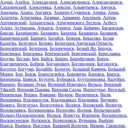
Алдан
,
Алейск
,
Александров
,
Александровск
,
Александровск-
Сахалинский
,
Алексеевка
,
Алексин
,
Альметьевск
,
Амурск
,
Анадырь
,
Анапа
,
Ангарск
,
Анжеро-Судженск
,
Анива
,
Анна
,
Апатиты
,
Апрелевка
,
Арзамас
,
Армавир
,
Арсеньев
,
Артем
,
Артемовский
,
Архангельск
,
Арчединского Лесхоза
,
Асбест
,
Аскиз
,
Астрахань
,
Аткарск
,
Ачинск
,
Аша
,
Бабаево
,
Багаевская
,
Баксан
,
Балабаново
,
Балаково
,
Балахна
,
Балашиха
,
Балашов
,
Баранчинский
,
Барнаул
,
Батайск
,
Бежецк
,
Бекасово
,
Белая
Калитва
,
Белгород
,
Белово
,
Белогорск Амурская Область
,
Белоозёрский
,
Белорецк
,
Белореченск
,
Белый Яр
,
Бердск
,
Березники
,
Березовка
,
Берёзовский
,
Березовский
,
Береславка
,
Беседы
,
Беслан
,
Бея
,
Бийск
,
Бикин
,
Биробиджан
,
Бирск
,
Благовещенск
,
Бобров
,
Богданович
,
Богородицк
,
Богородск
,
Боготол
,
Богучар
,
Бодайбо
,
Бологое
,
Большой Камень
,
Большой
Морец
,
Бор
,
Борзя
,
Борисоглебск
,
Боровичи
,
Боровск
,
Братск
,
Бронницы
,
Брянск
,
Бузулук
,
Буйнакск
,
Бутурлиновка
,
Валуйки
,
Ванино
,
Великие Луки
,
Великий Новгород
,
Вельск
,
Верхний
Уфалей
,
Верхняя Пышма
,
Верхняя Салда
,
Верхотурье
,
Веселый
,
Вешенская
,
Вешки
,
Взморье
,
Видное
,
Вилючинск
,
Виля
,
Вихоревка
,
Владивосток
,
Владикавказ
,
Владимир
,
Внуково
,
Вожега
,
Волгоград
,
Волгодонск
,
Волжск
,
Волжский
,
Вологда
,
Волоколамск
,
Волоконовка
,
Волосово
,
Волхов
,
Вольгинский
,
Вольно-Надеждинское
,
Вольск
,
Воркута
,
Воронеж
,
Воскресенск
,
Воскресенское
,
Воткинск
,
Всеволожск
,
Вурнары
,
Выборг
,
Выкса
,
Вырица
,
Выселки
,
Вышний Волочек
,
Вязьма
,
Гаврилов-