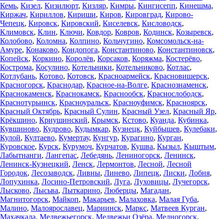
Кемь
,
Кизел
,
Кизилюрт
,
Кизляр
,
Кимры
,
Кингисепп
,
Кинешма
,
Киржач
,
Кириллов
,
Кириши
,
Киров
,
Кировград
,
Кирово-
Чепецк
,
Кировск
,
Кировский
,
Киселевск
,
Кисловодск
,
Климовск
,
Клин
,
Ключи
,
Ковдор
,
Ковров
,
Кодинск
,
Козыревск
,
Колобово
,
Коломна
,
Колпино
,
Кольчугино
,
Комсомольск-на-
Амуре
,
Конаково
,
Кондопога
,
Константиново
,
Константиновск
,
Копейск
,
Коркино
,
Королёв
,
Корсаков
,
Коряжма
,
Костерёво
,
Кострома
,
Косулино
,
Котельники
,
Котельниково
,
Котлас
,
Котлубань
,
Котово
,
Котовск
,
Красноармейск
,
Красновишерск
,
Красногорск
,
Краснодар
,
Красное-на-Волге
,
Краснознаменск
,
Краснокаменск
,
Краснокамск
,
Краснообск
,
Краснослободск
,
Краснотурьинск
,
Красноуральск
,
Красноуфимск
,
Красноярск
,
Красный Октябрь
,
Красный Сулин
,
Красный Узел
,
Красный Яр
,
Крёкшино
,
Криушинский
,
Крымск
,
Кстово
,
Куанда
,
Кубинка
,
Кувшиново
,
Кудрово
,
Кудымкар
,
Кузнецк
,
Куйбышев
,
Кулебаки
,
Кулой
,
Култаево
,
Кумертау
,
Кунгур
,
Курагино
,
Курган
,
Куровское
,
Курск
,
Курумоч
,
Курчатов
,
Кушва
,
Кызыл
,
Кыштым
,
Лабытнанги
,
Лангепас
,
Лебедянь
,
Лениногорск
,
Ленинск
,
Ленинск-Кузнецкий
,
Ленск
,
Лермонтов
,
Лесной
,
Лесной
Городок
,
Лесозаводск
,
Ливны
,
Линево
,
Липецк
,
Лиски
,
Лобня
,
Лопухинка
,
Лосино-Петровский
,
Луга
,
Луховицы
,
Лучегорск
,
Лысково
,
Лысьва
,
Лыткарино
,
Люберцы
,
Магадан
,
Магнитогорск
,
Майкоп
,
Макарьев
,
Малаховка
,
Малая Губа
,
Малино
,
Малоярославец
,
Мариинск
,
Маркс
,
Матвеев Курган
,
Махачкала
,
Медвежьегорск
,
Медвежьи Озёра
,
Медногорск
,