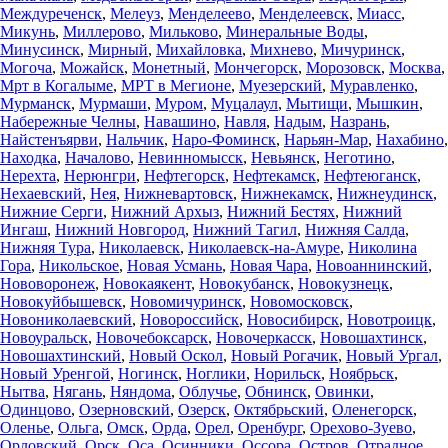
Междуреченск
,
Мелеуз
,
Менделеево
,
Менделеевск
,
Миасс
,
Микунь
,
Миллерово
,
Мильково
,
Минеральные Воды
,
Минусинск
,
Мирный
,
Михайловка
,
Михнево
,
Мичуринск
,
Могоча
,
Можайск
,
Монетный
,
Мончегорск
,
Морозовск
,
Москва
,
Мрт в Когалыме
,
МРТ в Мегионе
,
Муезерский
,
Муравленко
,
Мурманск
,
Мурмаши
,
Муром
,
Муцалаул
,
Мытищи
,
Мышкин
,
Набережные Челны
,
Навашино
,
Навля
,
Надым
,
Назрань
,
Найстенъярви
,
Нальчик
,
Наро-Фоминск
,
Нарьян-Мар
,
Нахабино
,
Находка
,
Началово
,
Невинномысск
,
Невьянск
,
Неготино
,
Нерехта
,
Нерюнгри
,
Нефтегорск
,
Нефтекамск
,
Нефтеюганск
,
Нехаевский
,
Нея
,
Нижневартовск
,
Нижнекамск
,
Нижнеудинск
,
Нижние Серги
,
Нижний Архыз
,
Нижний Бестях
,
Нижний
Ингаш
,
Нижний Новгород
,
Нижний Тагил
,
Нижняя Салда
,
Нижняя Тура
,
Николаевск
,
Николаевск-на-Амуре
,
Николина
Гора
,
Никольское
,
Новая Усмань
,
Новая Чара
,
Новоаннинский
,
Нововоронеж
,
Новокаякент
,
Новокубанск
,
Новокузнецк
,
Новокуйбышевск
,
Новомичуринск
,
Новомосковск
,
Новониколаевский
,
Новороссийск
,
Новосибирск
,
Новотроицк
,
Новоуральск
,
Новочебоксарск
,
Новочеркасск
,
Новошахтинск
,
Новошахтинский
,
Новый Оскол
,
Новый Рогачик
,
Новый Ургал
,
Новый Уренгой
,
Ногинск
,
Ноглики
,
Норильск
,
Ноябрьск
,
Нытва
,
Нягань
,
Няндома
,
Облучье
,
Обнинск
,
Овинки
,
Одинцово
,
Озерновский
,
Озерск
,
Октябрьский
,
Оленегорск
,
Оленье
,
Ольга
,
Омск
,
Орда
,
Орел
,
Оренбург
,
Орехово-Зуево
,
Орловский
,
Орск
,
Оса
,
Осинники
,
Оссора
,
Остров
,
Отрадное
,