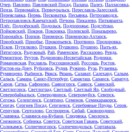
Очер
,
Павлово
,
Павловский Посад
,
Палана
,
Палех
,
Палласовка
,
Пенза
,
Первомайск
,
Первоуральск
,
Переславль-Залесский
,
Переяславка
,
Пермь
,
Песковатка
,
Песьянка
,
Петрозаводск
,
Петропавловск-Камчатский
,
Печора
,
Пикалево
,
Питкяранта
,
Плёс
,
Подозёрский
,
Подольск
,
Подпорожье
,
Подстёпки
,
Пойковский
,
Покров
,
Покровка
,
Полевской
,
Поназырево
,
Поронайск
,
Порхов
,
Приморск
,
Приморско-Ахтарск
,
Приобский
,
Приобье
,
Прокопьевск
,
Протвино
,
Прохоровка
,
Псков
,
Путилково
,
Пушкин
,
Пушкино
,
Пущино
,
Пыть-ях
,
Пятигорск
,
Радужный
,
Рай
,
Раменское
,
Рассказово
,
Ревда
,
Ремонтное
,
Реутов
,
Родионово-Несветайская
,
Родники
,
Романовская
,
Рославль
,
Россошинский
,
Россошь
,
Ростов
,
Ростов-на-Дону
,
Рубцовск
,
Рудня
,
Ружино
,
Руза
,
Рузаевка
,
Румянцево
,
Рыбинск
,
Ряжск
,
Рязань
,
Салават
,
Салехард
,
Салым
,
Сальск
,
Самара
,
Санкт-Петербург
,
Саракташ
,
Саранск
,
Сарапул
,
Саров
,
Сатка
,
Сафоново
,
Саяногорск
,
Саянск
,
Саянский
,
Светлогорск
,
Светлоград
,
Светлый
,
Светлый Яр
,
Свободный
,
Северобайкальск
,
Северодвинск
,
Северомуйск
,
Северск
,
Сегежа
,
Селенгинск
,
Селятино
,
Семенов
,
Семикаракорск
,
Сергач
,
Сергиев Посад
,
Сергиевск
,
Серебряные Пруды
,
Серов
,
Серпухов
,
Сертолово
,
Сестрорецк
,
Сибай
,
Сковородино
,
Славянка
,
Славянск-на-Кубани
,
Слюдянка
,
Смоленск
,
Снежинск
,
Собинка
,
Советск
,
Советская Гавань
,
Советский
,
Соликамск
,
Солнечногорск
,
Солнечнодольск
,
Сортавала
,
Сосновоборск
,
Сосновый Бор
,
Сочи
,
Спасск-Дальний
,
Средняя